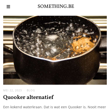
SOMETHING.BE
MEI 22, 2023
BLOG
Quooker alternatief
Een kokend waterkraan. Dat is wat een Quooker is. Nooit meer