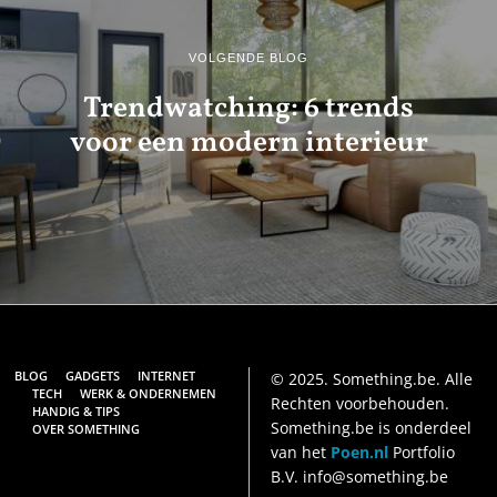
VOLGENDE BLOG
Trendwatching: 6 trends
voor een modern interieur
BLOG
GADGETS
INTERNET
© 2025. Something.be. Alle
TECH
WERK & ONDERNEMEN
Rechten voorbehouden.
HANDIG & TIPS
Something.be is onderdeel
OVER SOMETHING
van het
Poen.nl
Portfolio
B.V. info@something.be