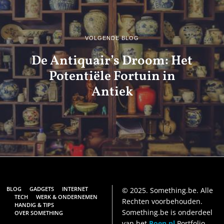
VOLGENDE BLOG
De Antiquair’s Droom: Het
Potentiële Fortuin in
Antiek
BLOG
GADGETS
INTERNET
© 2025. Something.be. Alle
TECH
WERK & ONDERNEMEN
Rechten voorbehouden.
HANDIG & TIPS
Something.be is onderdeel
OVER SOMETHING
van het
Poen.nl
Portfolio