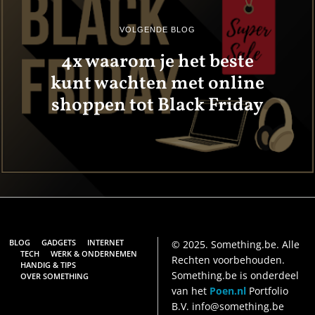
VOLGENDE BLOG
4x waarom je het beste
kunt wachten met online
shoppen tot Black Friday
BLOG
GADGETS
INTERNET
© 2025. Something.be. Alle
TECH
WERK & ONDERNEMEN
Rechten voorbehouden.
HANDIG & TIPS
Something.be is onderdeel
OVER SOMETHING
van het
Poen.nl
Portfolio
B.V. info@something.be