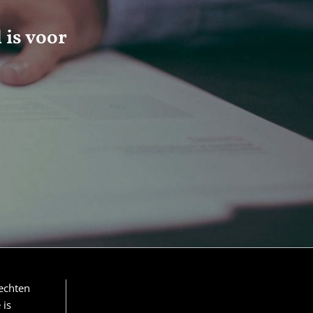
 is voor
echten
 is