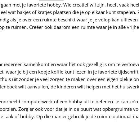
aan met je favoriete hobby. Wie creatief wil zijn, heeft vaak heel 
eel wat bakjes of kratjes plaatsen die je op elkaar kunt stapelen. 
ndig als je over een ruimte beschikt waar je je volop kan uitleve
t op te ruimen. Creëer ook daarom een ruimte waar je in alle vrij
 iedereen samenkomt en waar het ook gezellig is om te vertoeven
waar je bij een kopje koffie kunt lezen in je favoriete tijdschrift
uis uit zonder je veel zorgen te maken over een eigen plekje om 
ptenboek wilt aanvullen, de kinderen wilt helpen met het huiswer
orbeeld computerwerk of een hobby uit te oefenen. Je kan zo’n ho
orzien. Zorg er ook voor dat je in de buurt wat opbergruimte voo
 je taak of hobby. Op die manier gebruik je de ruimte optimaal m