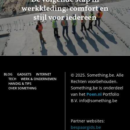
werkkleding: comfort en
stijl voor iedereen
BLOG
GADGETS
INTERNET
© 2025. Something.be. Alle
TECH
WERK & ONDERNEMEN
Rechten voorbehouden.
HANDIG & TIPS
Something.be is onderdeel
OVER SOMETHING
van het
Poen.nl
Portfolio
B.V. info@something.be
Partner websites:
bespaargids.be