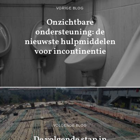
VORIGE BLOG
Onzichtbare
ondersteuning: de
nieuwste hulpmiddelen
voor incontinentie
VOLGENDE BLOG
De volgende stap in