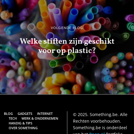
VOLGENDE BLOG
Welke stiften zijn geschikt
voor op plastic?
BLOG
GADGETS
INTERNET
© 2025. Something.be. Alle
TECH
WERK & ONDERNEMEN
Rechten voorbehouden.
HANDIG & TIPS
Something.be is onderdeel
OVER SOMETHING